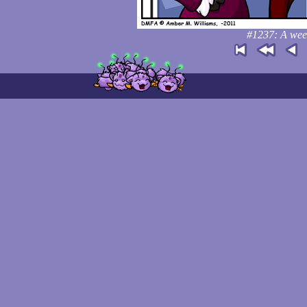
#1237: A wee 